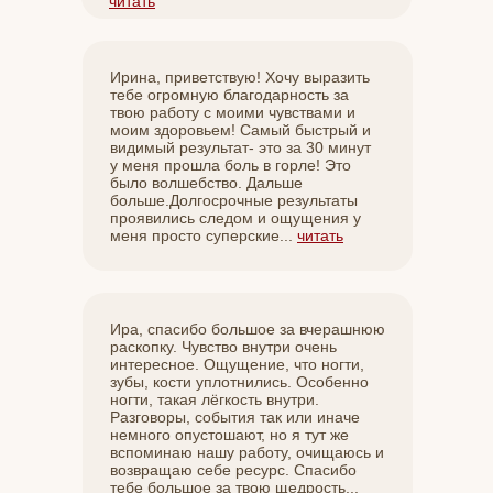
читать
Ирина, приветствую! Хочу выразить
тебе огромную благодарность за
твою работу с моими чувствами и
моим здоровьем! Самый быстрый и
видимый результат- это за 30 минут
у меня прошла боль в горле! Это
было волшебство. Дальше
больше.Долгосрочные результаты
проявились следом и ощущения у
меня просто суперские...
читать
Ира, спасибо большое за вчерашнюю
раскопку. Чувство внутри очень
интересное. Ощущение, что ногти,
зубы, кости уплотнились. Особенно
ногти, такая лёгкость внутри.
Разговоры, события так или иначе
немного опустошают, но я тут же
вспоминаю нашу работу, очищаюсь и
возвращаю себе ресурс. Спасибо
тебе большое за твою щедрость...